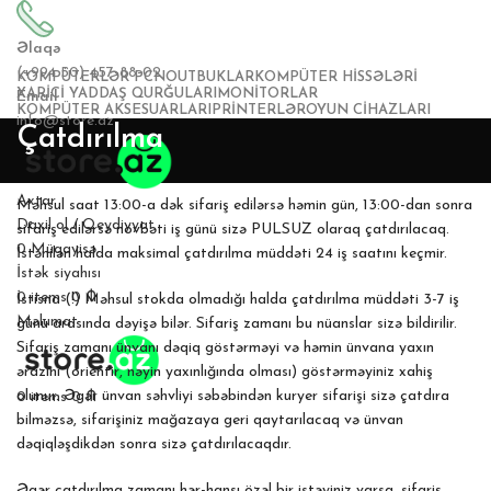
Əlaqə
(+994 50) 457-88-02
KOMPÜTERLƏR PC
NOUTBUKLAR
KOMPÜTER HISSƏLƏRI
XARICI YADDAŞ QURĞULARI
MONITORLAR
Email
KOMPÜTER AKSESUARLARI
PRINTERLƏR
OYUN CIHAZLARI
info@store.az
Çatdırılma
Axtar
Məhsul saat 13:00-a dək sifariş edilərsə həmin gün, 13:00-dan sonra
Daxil ol / Qeydiyyat
sifariş edilərsə növbəti iş günü sizə PULSUZ olaraq çatdırılacaq.
0
Müqayisə
İstənilən halda maksimal çatdırılma müddəti 24 iş saatını keçmir.
İstək siyahısı
0
items
0
₼
İstisna (!) Məhsul stokda olmadığı halda çatdırılma müddəti 3-7 iş
Məlumat
günü arasında dəyişə bilər. Sifariş zamanı bu nüanslar sizə bildirilir.
Sifariş zamanı ünvanı dəqiq göstərməyi və həmin ünvana yaxın
ərazini (orientir, nəyin yaxınlığında olması) göstərməyiniz xahiş
olunur. Əgər ünvan səhvliyi səbəbindən kuryer sifarişi sizə çatdıra
0
items
0
₼
bilməzsə, sifarişiniz mağazaya geri qaytarılacaq və ünvan
dəqiqləşdikdən sonra sizə çatdırılacaqdır.
Əgər çatdırılma zamanı hər-hansı özəl bir istəyiniz varsa, sifariş