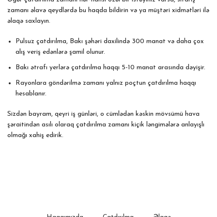
zamanı əlavə qeydlərdə bu haqda bildirin və ya müştəri xidmətləri ilə
əlaqə saxlayın.
Pulsuz çatdırılma, Bakı şəhəri daxilində 300 manat və daha çox
alış veriş edənlərə şamil olunur.
Bakı ətrafı yerlərə çatdırılma haqqı 5-10 manat arasında dəyişir.
Rayonlara göndərilmə zamanı yalnız poçtun çatdırılma haqqı
hesablanır.
Sizdən bayram, qeyri iş günləri, o cümlədən kəskin mövsümü hava
şəraitindən asılı olaraq çatdırılma zamanı kiçik ləngimələrə anlayışlı
olmağı xahiş edirik.