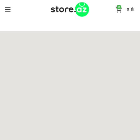
0
0
₼