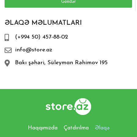
Göndər
ƏLAQƏ MƏLUMATLARI
(+994 50) 457-88-02
info@store.az
Bakı şəhəri, Süleyman Rəhimov 195
Haqqımızda
Çatdırılma
Əlaqə