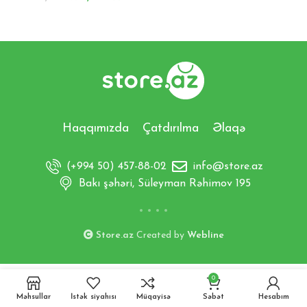
Haqqımızda
Çatdırılma
Əlaqə
(+994 50) 457-88-02
info@store.az
Bakı şəhəri, Süleyman Rəhimov 195
Store.az
Created by
Webline
0
Məhsullar
İstək siyahısı
Müqayisə
Səbət
Hesabım