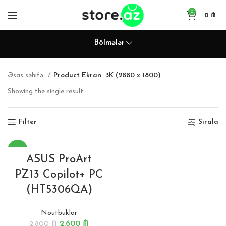
0
0
₼
Bölmələr
Əsas səhifə
Product Ekran
3K (2880 x 1800)
Showing the single result
Filter
Sırala
-7%
ASUS ProArt
PZ13 Copilot+ PC
(HT5306QA)
Noutbuklar
2,600
₼
2,800
₼