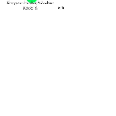
Kompüter hissələri
,
Videokart
0
₼
9,200
₼