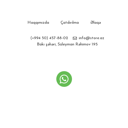
Haqqımızda
Çatdırılma
Əlaqə
(+994 50) 457-88-02
info@store.az
Bakı şəhəri, Süleyman Rəhimov 195
Store.az
Created by
Webline