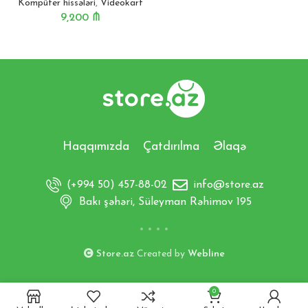
Kompüter hissələri
,
Videokart
9,200
₼
Haqqımızda
Çatdırılma
Əlaqə
(+994 50) 457-88-02
info@store.az
Bakı şəhəri, Süleyman Rəhimov 195
Store.az
Created by
Webline
0