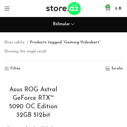
0
0
₼
Bölmələr
Əsas səhifə
Products tagged “Gaming Videokart”
Showing the single result
Filter
Sırala
Asus ROG Astral
GeForce RTX™
5090 OC Edition
32GB 512bit