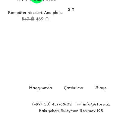
0
₼
Kompüter hissələri
,
Ana plata
549
₼
469
₼
Haqqımızda
Çatdırılma
Əlaqə
(+994 50) 457-88-02
info@store.az
Bakı şəhəri, Süleyman Rəhimov 195
Store.az
Created by
Webline