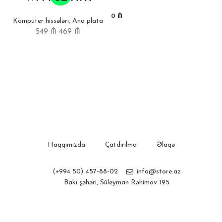
0
₼
Kompüter hissələri
,
Ana plata
549
₼
469
₼
Haqqımızda
Çatdırılma
Əlaqə
(+994 50) 457-88-02
info@store.az
Bakı şəhəri, Süleyman Rəhimov 195
Store.az
Created by
Webline