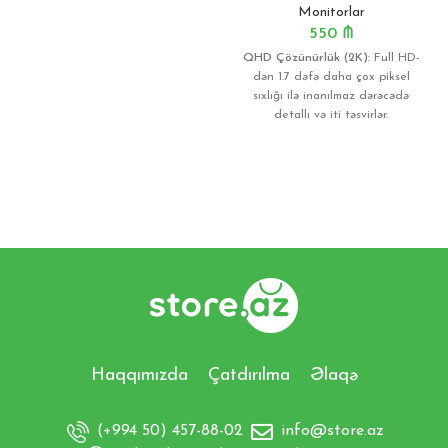
Monitorlar
550
₼
QHD Çözünürlük (2K):
Full HD-
dən 1.
7 dəfə daha çox piksel
sıxlığı ilə inanılmaz dərəcədə
detallı və iti təsvirlər.
165Hz Yenilənmə Tezliyi:
Oyunlarda gecikməni aradan
qaldıran və ultra-axıcı hərəkət
təmin edən yüksək sürət.
1000R Əyrilik:
İnsan gözünün
görmə bucağına tam uyğun
dizayn.
Sizi oyunun mərkəzinə
çəkir və daha dərindən hiss
etməyinizə şərait yaradır.
1ms Cavab Müddəti (MPRT):
Sürətli səhnələrdə bulanıqlığı
Haqqımızda
Çatdırılma
Əlaqə
minimuma endirir,
rəqiblərinizi
anında görməyə kömək edir.
HDR10 Texnologiyası:
Dərin
(+994 50) 457-88-02
info@store.az
qara rənglər və parlaq ağ