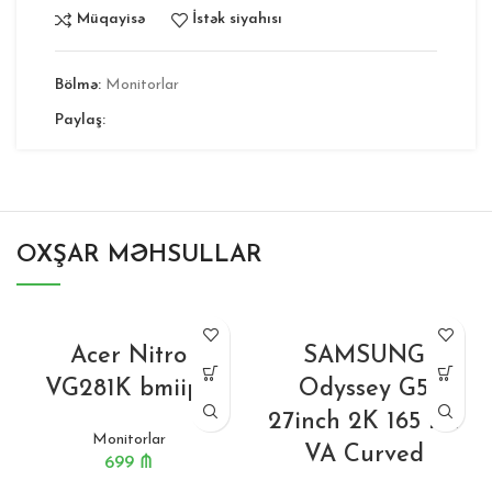
Müqayisə
İstək siyahısı
Bölmə:
Monitorlar
Paylaş:
OXŞAR MƏHSULLAR
Acer Nitro
SAMSUNG
VG281K bmiipx
Odyssey G5
27inch 2K 165 Hz
Monitorlar
VA Curved
699
₼