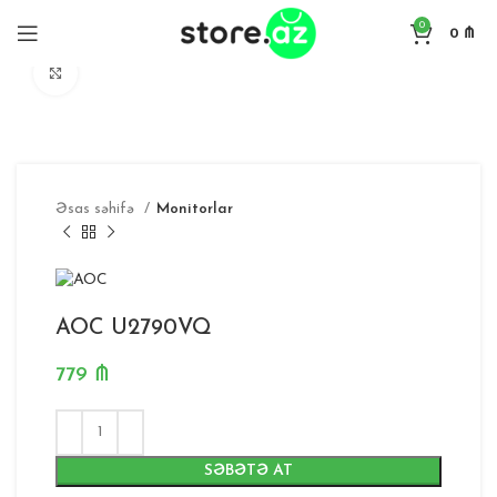
0
0
₼
Böyütmək
Əsas səhifə
Monitorlar
AOC U2790VQ
779
₼
SƏBƏTƏ AT