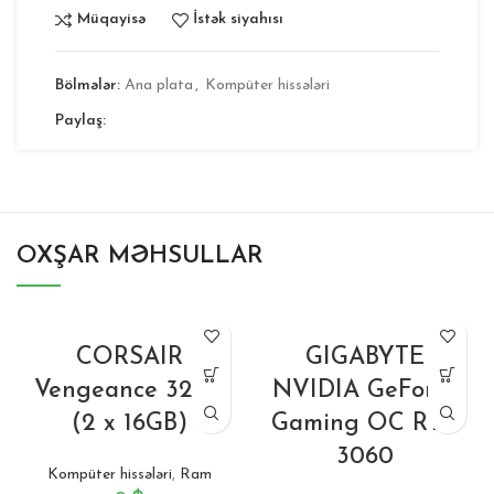
Müqayisə
İstək siyahısı
Bölmələr:
Ana plata
,
Kompüter hissələri
Paylaş:
OXŞAR MƏHSULLAR
CORSAIR
GIGABYTE
Vengeance 32GB
NVIDIA GeForce
(2 x 16GB)
Gaming OC RTX
3060
Kompüter hissələri
,
Ram