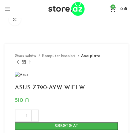
0
0
₼
Böyütmək
Əsas səhifə
Kompüter hissələri
Ana plata
ASUS Z790-AYW WIFI W
510
₼
SƏBƏTƏ AT