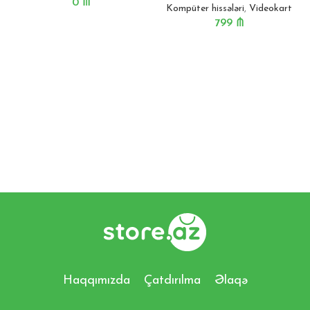
0
₼
Kompüter hissələri
,
Videokart
799
₼
Haqqımızda
Çatdırılma
Əlaqə