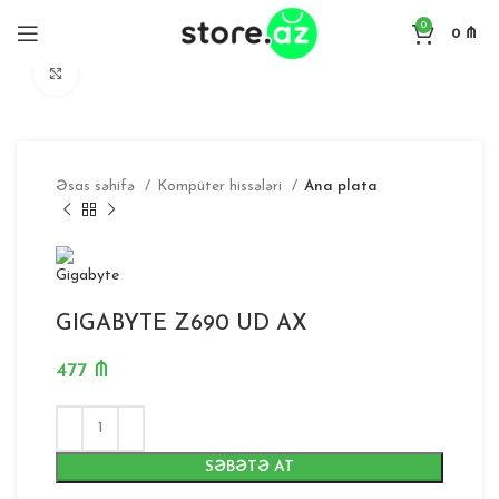
0
0
₼
Böyütmək
Əsas səhifə
Kompüter hissələri
Ana plata
GIGABYTE Z690 UD AX
477
₼
SƏBƏTƏ AT