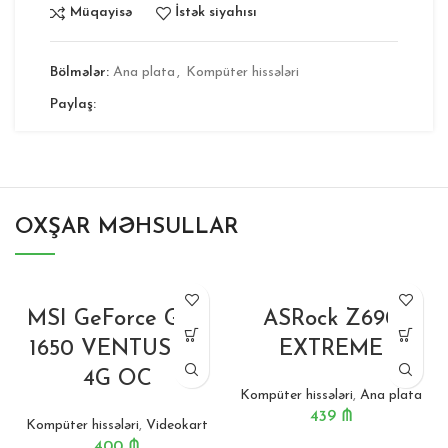
Müqayisə
İstək siyahısı
Bölmələr:
Ana plata
,
Kompüter hissələri
Paylaş:
OXŞAR MƏHSULLAR
MSI GeForce GTX
ASRock Z690
1650 VENTUS XS
EXTREME
4G OC
Kompüter hissələri
,
Ana plata
439
₼
Kompüter hissələri
,
Videokart
400
₼