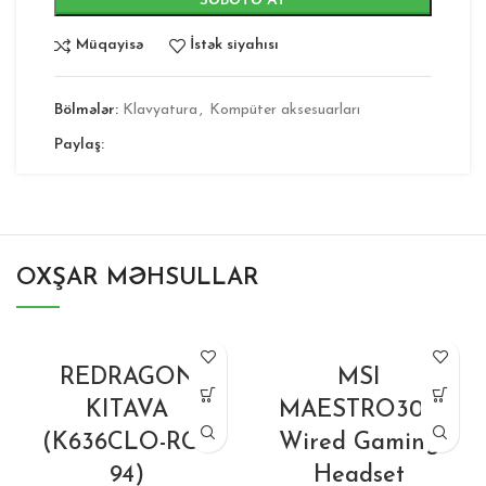
SƏBƏTƏ AT
Müqayisə
İstək siyahısı
Bölmələr:
Klavyatura
,
Kompüter aksesuarları
Paylaş:
OXŞAR MƏHSULLAR
REDRAGON
MSI
KITAVA
MAESTRO300
(K636CLO-RGB
Wired Gaming
94)
Headset