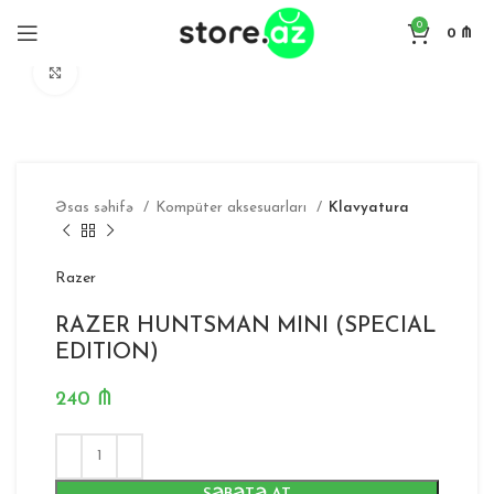
0
0
₼
Böyütmək
Əsas səhifə
Kompüter aksesuarları
Klavyatura
Razer
RAZER HUNTSMAN MINI (SPECIAL
EDITION)
240
₼