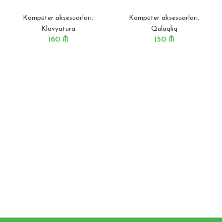
Kompüter aksesuarları
,
Kompüter aksesuarları
,
Klavyatura
Qulaqlıq
160
₼
150
₼