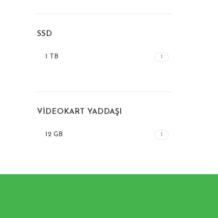
SSD
1 TB
1
VIDEOKART YADDAŞI
12 GB
1