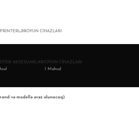
PRINTERLƏR
OYUN CIHAZLARI
ÜTER AKSESUARLARI
OYUN CIHAZLARI
hsul
1 Məhsul
rand və modellə əvəz olunacaq)