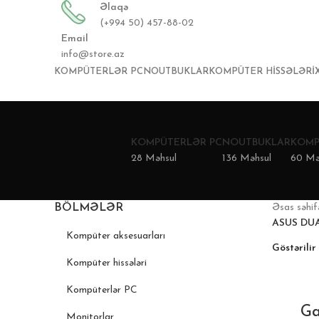
Əlaqə
(+994 50) 457-88-02
Email
info@store.az
KOMPÜTERLƏR PC
NOUTBUKLAR
KOMPÜTER HISSƏLƏRI
KOMPÜTERLƏR PC
NOUTBUKLAR
KOMP
28 Məhsul
136 Məhsul
60 Mə
BÖLMƏLƏR
Əsas səhi
ASUS DUAL
Kompüter aksesuarları
Göstərilir
Kompüter hissələri
Kompüterlər PC
BITIB
Ga
Monitorlar