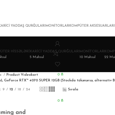
XARICI YADDAŞ QURĞULARI
MONITORLAR
KOMPÜTER AKSESUARLARI
ÜTER HISSƏLƏRI
XARICI YADDAŞ QURĞULARI
MONITORLAR
KOMP
hsul
5 Məhsul
10 Məhsul
22 Mə
0
₼
fə
Product Videokart
 GeForce RTX™ 4070 SUPER 12GB (Stockda tükənərsə, alternativ B
9
12
18
24
Sırala
0
₼
ming and