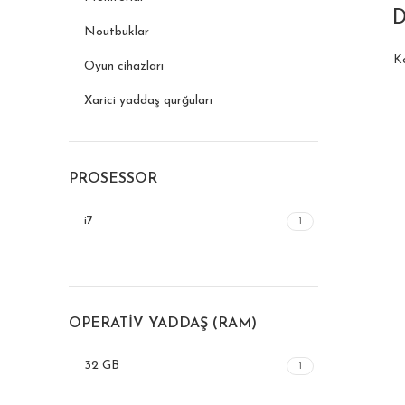
D
Noutbuklar
K
Oyun cihazları
Xarici yaddaş qurğuları
PROSESSOR
i7
1
OPERATIV YADDAŞ (RAM)
32 GB
1