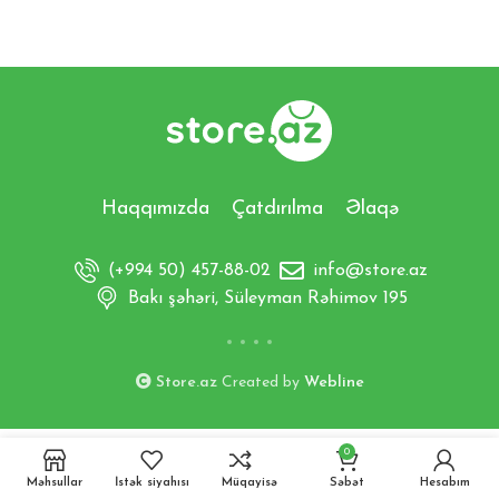
Haqqımızda
Çatdırılma
Əlaqə
(+994 50) 457-88-02
info@store.az
Bakı şəhəri, Süleyman Rəhimov 195
Store.az
Created by
Webline
0
Məhsullar
İstək siyahısı
Müqayisə
Səbət
Hesabım