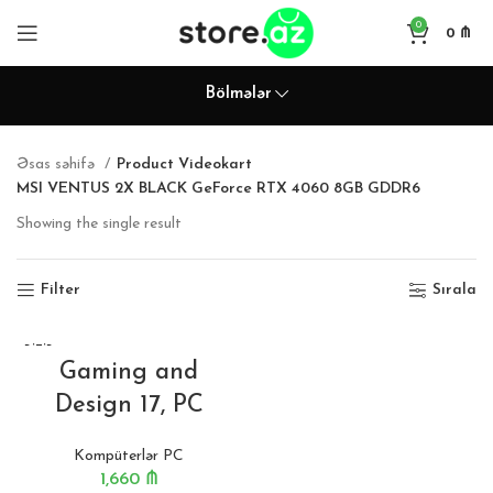
0
0
₼
Bölmələr
Əsas səhifə
Product Videokart
MSI VENTUS 2X BLACK GeForce RTX 4060 8GB GDDR6
Showing the single result
Filter
Sırala
BITIB
Gaming and
Design 17, PC
Kompüterlər PC
1,660
₼