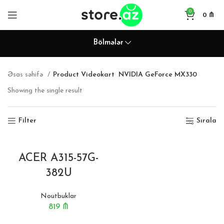
0
0
₼
Bölmələr
Əsas səhifə
Product Videokart
NVIDIA GeForce MX330
Showing the single result
Filter
Sırala
ACER A315-57G-
382U
Noutbuklar
819
₼