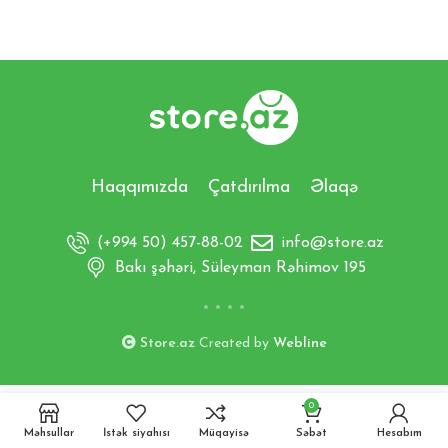
Haqqımızda
Çatdırılma
Əlaqə
(+994 50) 457-88-02
info@store.az
Bakı şəhəri, Süleyman Rəhimov 195
Store.az
Created by
Webline
0
Məhsullar
İstək siyahısı
Müqayisə
Səbət
Hesabım