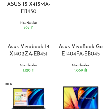
ASUS 15 X415MA-
EB430
Noutbuklar
797
₼
Asus Vivobook 14
Asus VivoBook Go
X1402ZA-EB451
E1404FA-EB045
Noutbuklar
Noutbuklar
1,120
₼
1,069
₼
BITIB