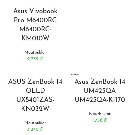
Asus Vivobook
Pro M6400RC
M6400RC-
KM010W
Noutbuklar
2,752
₼
BITIB
ASUS ZenBook 14
Asus ZenBook 14
OLED
UM425QA
UX5401ZAS-
UM425QA-KI170
KN032W
Noutbuklar
1,758
₼
Noutbuklar
3,245
₼