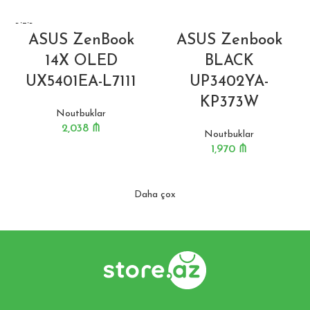
BITIB
ASUS ZenBook
ASUS Zenbook
14X OLED
BLACK
UX5401EA-L7111
UP3402YA-
KP373W
Noutbuklar
2,038
₼
Noutbuklar
1,970
₼
Daha çox