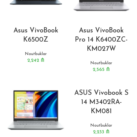
Asus VivoBook
Asus VivoBook
K6500Z
Pro 14 K6400ZC-
KM027W
Noutbuklar
2,242
₼
Noutbuklar
2,565
₼
ASUS Vivobook S
14 M3402RA-
KM081
Noutbuklar
2,233
₼