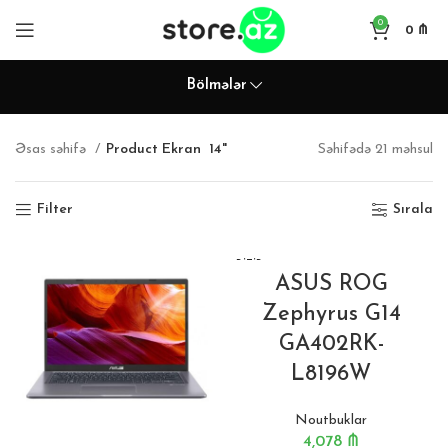
0
0
₼
Bölmələr
Əsas səhifə
Product Ekran
14"
Səhifədə 21 məhsul
Filter
Sırala
BITIB
ASUS ROG
Zephyrus G14
GA402RK-
L8196W
Noutbuklar
4,078
₼