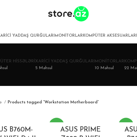
XARICI YADDAŞ QURĞULARI
MONITORLAR
KOMPÜTER AKSESUARLAR
ÜTER HISSƏLƏRI
XARICI YADDAŞ QURĞULARI
MONITORLAR
KOMP
hsul
5 Məhsul
10 Məhsul
22 Mə
fə
Products tagged “Workstation Motherboard”
-13%
-20%
US B760M-
ASUS PRIME
ASU