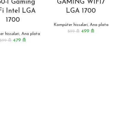
60-I Gaming
GAMING WIFI7
i Intel LGA
LGA 1700
1700
Kompüter hissələri
,
Ana plata
499
₼
599
₼
r hissələri
,
Ana plata
479
₼
599
₼