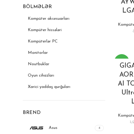
AYW
BÖLMƏLƏR
LGA
Kompüter aksesuarları
Kompüter
Kompüter hissələri
Kompüterlər PC
Monitorlar
-11%
Noutbuklar
GIG
AOR
Oyun cihazları
AI TO
Xarici yaddaş qurğuları
Ultr
BREND
Kompüter
1
Asus
4