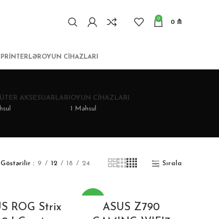
0
0
₼
I
PRINTERLƏR
OYUN CIHAZLARI
ÜTER AKSESUARLARI
OYUN CIHAZLARI
hsul
1 Məhsul
Göstərilir
9
12
18
24
Sırala
-17%
S ROG Strix
ASUS Z790