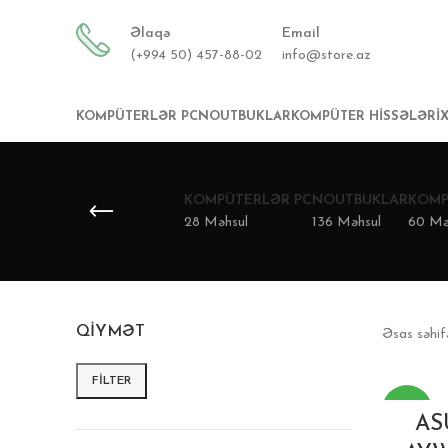
Əlaqə
Email
(+994 50) 457-88-02
info@store.az
KOMPÜTERLƏR PC
NOUTBUKLAR
KOMPÜTER HISSƏLƏRI
KOMPÜTERLƏR PC
NOUTBUKLAR
KOMP
28 Məhsul
136 Məhsul
60 Mə
QIYMƏT
Əsas səhi
FILTER
-14%
AS