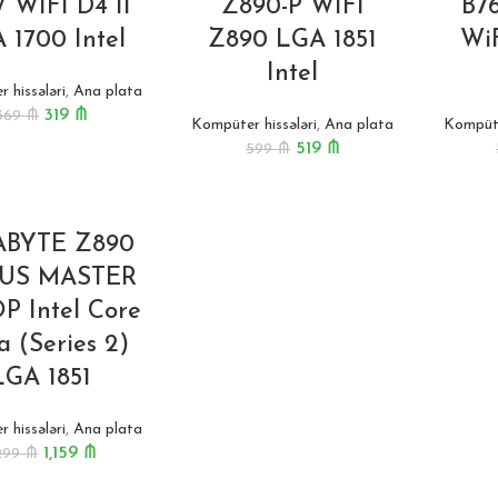
 WIFI D4 II
Z890-P WIFI
B7
 1700 Intel
Z890 LGA 1851
WiF
Intel
 hissələri
,
Ana plata
319
₼
369
₼
Kompüter hissələri
,
Ana plata
Kompüte
519
₼
599
₼
ABYTE Z890
US MASTER
P Intel Core
a (Series 2)
LGA 1851
 hissələri
,
Ana plata
1,159
₼
,299
₼