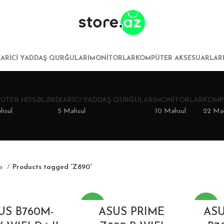
XARICI YADDAŞ QURĞULARI
MONITORLAR
KOMPÜTER AKSESUARLAR
ÜTER HISSƏLƏRI
XARICI YADDAŞ QURĞULARI
MONITORLAR
KOMP
hsul
5 Məhsul
10 Məhsul
22 Mə
fə
Products tagged “Z890”
-13%
-20%
US B760M-
ASUS PRIME
ASU