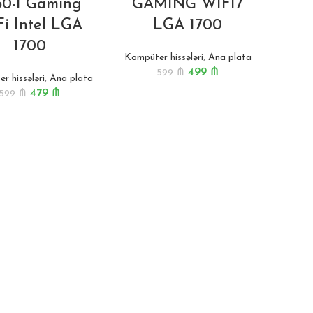
60-I Gaming
GAMING WIFI7
i Intel LGA
LGA 1700
1700
Kompüter hissələri
,
Ana plata
499
₼
599
₼
r hissələri
,
Ana plata
479
₼
599
₼