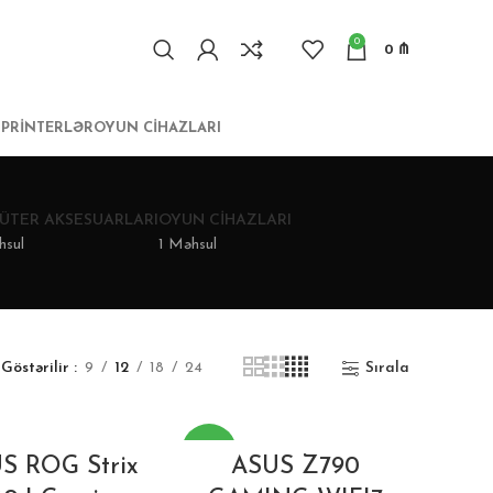
0
0
₼
I
PRINTERLƏR
OYUN CIHAZLARI
ÜTER AKSESUARLARI
OYUN CIHAZLARI
hsul
1 Məhsul
Göstərilir
9
12
18
24
Sırala
-17%
S ROG Strix
ASUS Z790