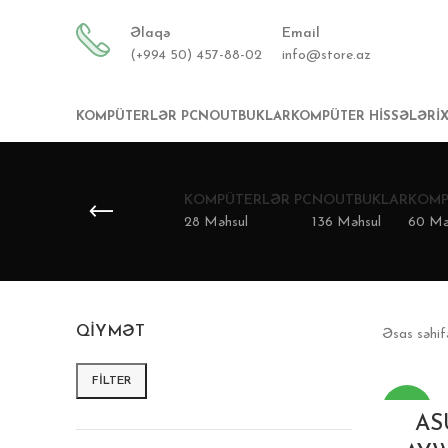
Əlaqə
Email
(+994 50) 457-88-02
info@store.az
KOMPÜTERLƏR PC
NOUTBUKLAR
KOMPÜTER HISSƏLƏRI
KOMPÜTERLƏR PC
NOUTBUKLAR
KOMP
28 Məhsul
136 Məhsul
60 Mə
QIYMƏT
Əsas səhi
FILTER
-14%
AS