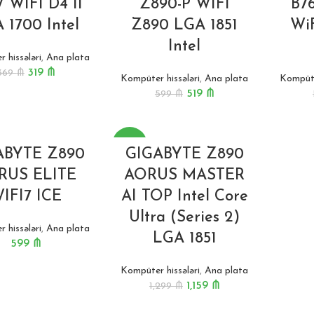
 WIFI D4 II
Z890-P WIFI
B7
 1700 Intel
Z890 LGA 1851
WiF
Intel
 hissələri
,
Ana plata
319
₼
369
₼
Kompüter hissələri
,
Ana plata
Kompüte
519
₼
599
₼
-11%
ABYTE Z890
GIGABYTE Z890
RUS ELITE
AORUS MASTER
IFI7 ICE
AI TOP Intel Core
Ultra (Series 2)
 hissələri
,
Ana plata
LGA 1851
599
₼
Kompüter hissələri
,
Ana plata
1,159
₼
1,299
₼