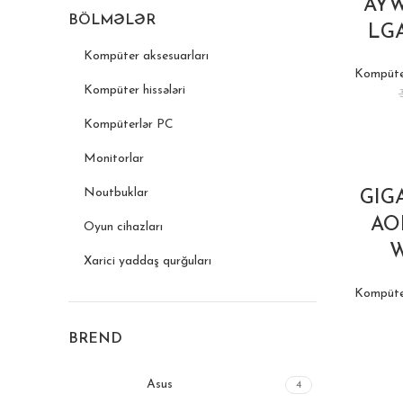
AYW
BÖLMƏLƏR
LGA
Kompüter aksesuarları
Kompüter
Kompüter hissələri
Kompüterlər PC
Monitorlar
Noutbuklar
GIG
AO
Oyun cihazları
W
Xarici yaddaş qurğuları
Kompüter
BREND
Asus
4