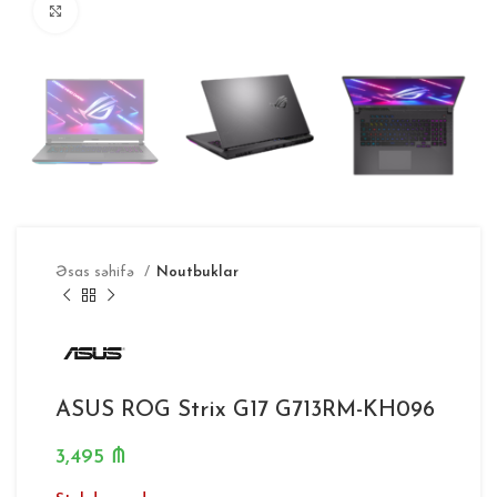
Böyütmək
Əsas səhifə
Noutbuklar
ASUS ROG Strix G17 G713RM-KH096
3,495
₼