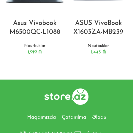
Asus Vivobook
ASUS VivoBook
M6500QC-L1088
X1603ZA-MB239
Noutbuklar
Noutbuklar
1,919
₼
1,443
₼
Haqqımızda
Çatdırılma
Əlaqə