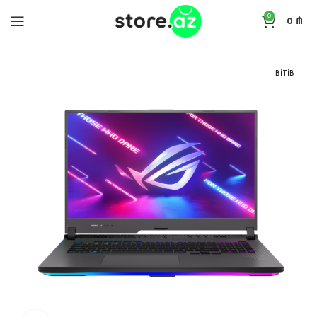
0
0
₼
BITIB