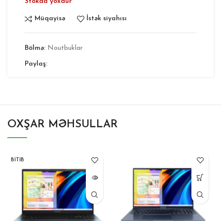
Stokda yoxdur
Müqayisə
İstək siyahısı
Bölmə:
Noutbuklar
Paylaş:
OXŞAR MƏHSULLAR
BITIB