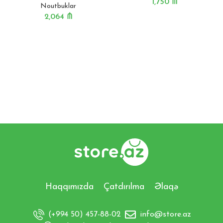
1,750
₼
Noutbuklar
2,064
₼
Haqqımızda
Çatdırılma
Əlaqə
(+994 50) 457-88-02
info@store.az