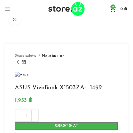
0
0
₼
Böyütmək
Əsas səhifə
Noutbuklar
ASUS VivoBook X1503ZA-L1492
1,953
₼
SƏBƏTƏ AT