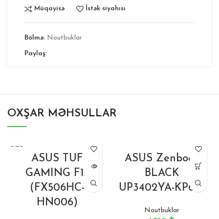
Müqayisə
İstək siyahısı
Bölmə:
Noutbuklar
Paylaş:
OXŞAR MƏHSULLAR
BITIB
ASUS TUF
ASUS Zenbook
GAMING F15
BLACK
(FX506HC-
UP3402YA-KP601
HN006)
Noutbuklar