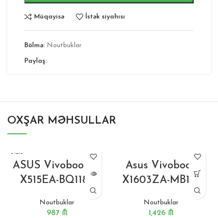
Müqayisə
İstək siyahısı
Bölmə:
Noutbuklar
Paylaş:
OXŞAR MƏHSULLAR
BITIB
ASUS Vivobook 15
Asus Vivobook
X515EA-BQ1189
X1603ZA-MB110
Noutbuklar
Noutbuklar
987
₼
1,426
₼