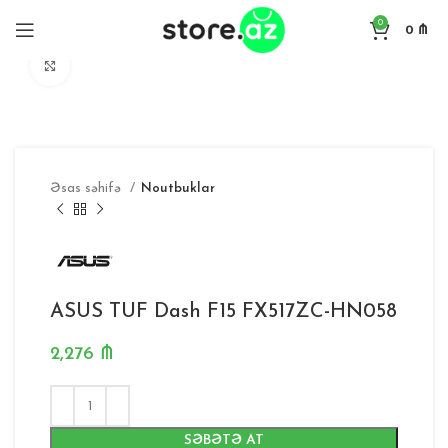
0
0
₼
Böyütmək
Əsas səhifə
Noutbuklar
ASUS TUF Dash F15 FX517ZC-HN058
2,276
₼
SƏBƏTƏ AT