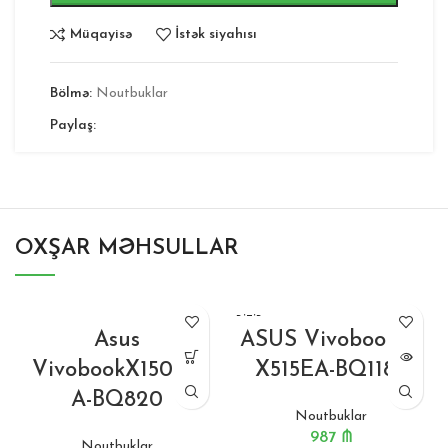
Müqayisə
İstək siyahısı
Bölmə:
Noutbuklar
Paylaş:
OXŞAR MƏHSULLAR
BITIB
Asus
ASUS Vivobook 15
VivobookX1502Z
X515EA-BQ1189
A-BQ820
Noutbuklar
987
₼
Noutbuklar