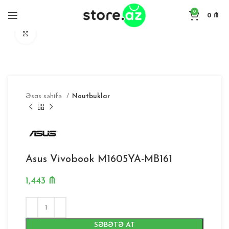
0
0
₼
Böyütmək
Əsas səhifə
Noutbuklar
Asus Vivobook M1605YA-MB161
1,443
₼
SƏBƏTƏ AT