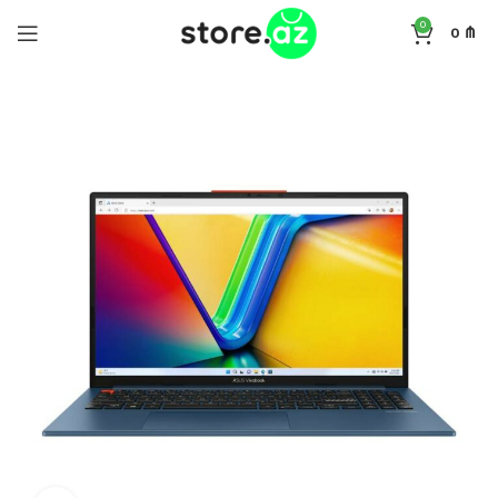
0
0
₼