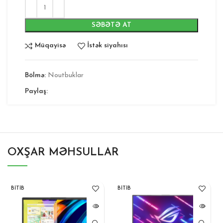
SƏBƏTƏ AT
Müqayisə
İstək siyahısı
Bölmə:
Noutbuklar
Paylaş:
OXŞAR MƏHSULLAR
BITIB
BITIB