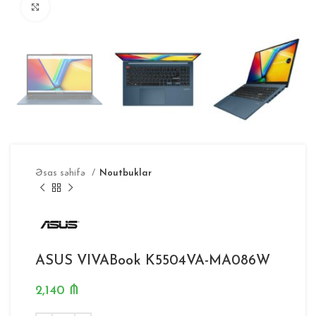
Böyütmək
Əsas səhifə
Noutbuklar
ASUS VIVABook K5504VA-MA086W
2,140
₼