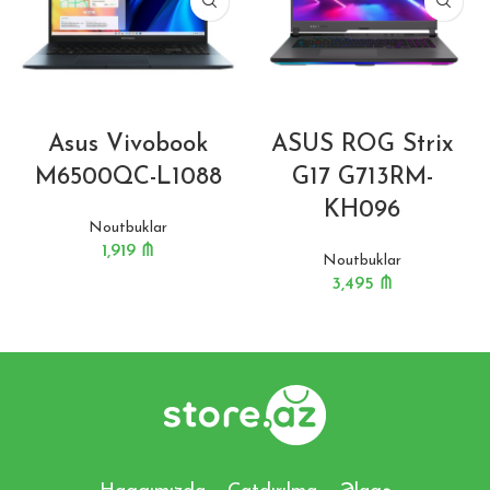
Asus Vivobook
ASUS ROG Strix
M6500QC-L1088
G17 G713RM-
KH096
Noutbuklar
1,919
₼
Noutbuklar
3,495
₼