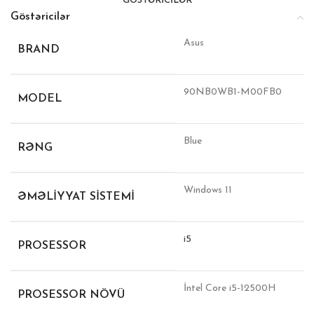
GÖSTƏRICILƏR
Göstəricilər
Asus
BRAND
90NB0WB1-M00FB0
MODEL
Blue
RƏNG
Windows 11
ƏMƏLIYYAT SISTEMI
i5
PROSESSOR
İntel Core i5-12500H
PROSESSOR NÖVÜ