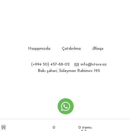
Haqqımızda
Çatdırılma
Əlaqə
(+994 50) 457-88-02
info@store.az
Bakı şəhəri, Süleyman Rəhimov 195
Store.az
Created by
Webline
İstək siyahısı
Hesabım
0
0
items