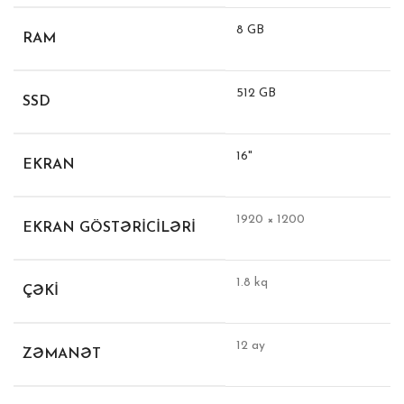
8 GB
RAM
512 GB
SSD
16"
EKRAN
1920 × 1200
EKRAN GÖSTƏRICILƏRI
1.8 kq
ÇƏKI
12 ay
ZƏMANƏT