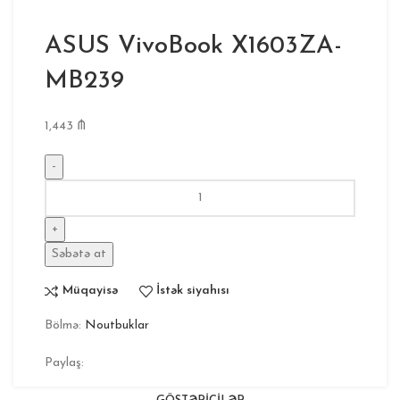
ASUS VivoBook X1603ZA-
MB239
1,443
₼
Səbətə at
Müqayisə
İstək siyahısı
Bölmə:
Noutbuklar
Paylaş: