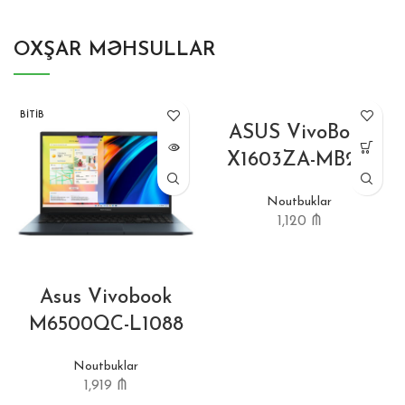
OXŞAR MƏHSULLAR
BITIB
ASUS VivoBook
X1603ZA-MB211
Noutbuklar
1,120
₼
Asus Vivobook
M6500QC-L1088
Noutbuklar
1,919
₼