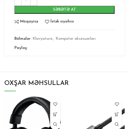
SƏBƏTƏ AT
Müqayisə
İstək siyahısı
Bölmələr:
Klavyatura
,
Kompüter aksesuarları
Paylaş:
OXŞAR MƏHSULLAR