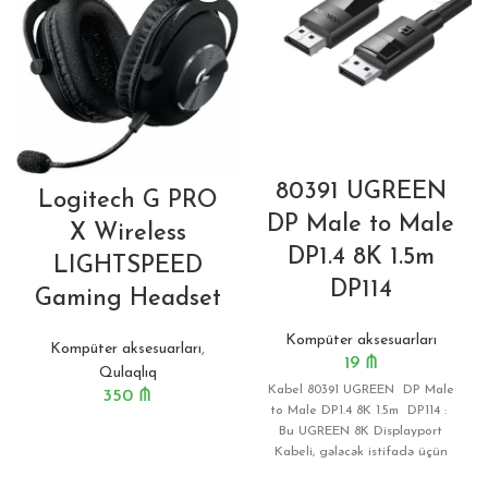
80391 UGREEN
Logitech G PRO
DP Male to Male
X Wireless
DP1.4 8K 1.5m
LIGHTSPEED
DP114
Gaming Headset
Kompüter aksesuarları
Kompüter aksesuarları
,
19
₼
Qulaqlıq
Kabel 80391 UGREEN DP Male
350
₼
to Male DP1.4 8K 1.5m DP114 :
Bu UGREEN 8K Displayport
Kabeli, gələcək istifadə üçün