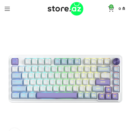
0
0
₼