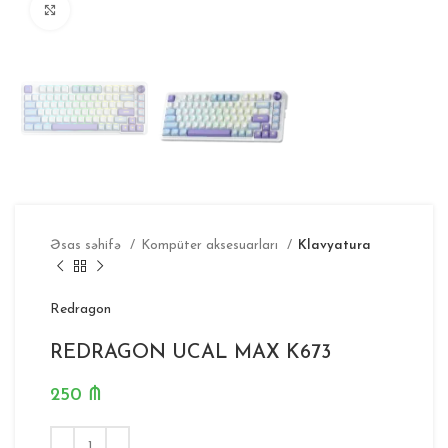
Böyütmək
Əsas səhifə
Kompüter aksesuarları
Klavyatura
Redragon
REDRAGON UCAL MAX K673
250
₼