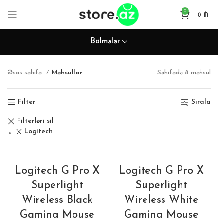
0
0
₼
Bölmələr
Əsas səhifə
Məhsullar
Səhifədə 8 məhsul
Filter
Sırala
Filterləri sil
Logitech
Logitech G Pro X
Logitech G Pro X
Superlight
Superlight
Wireless Black
Wireless White
Gaming Mouse
Gaming Mouse