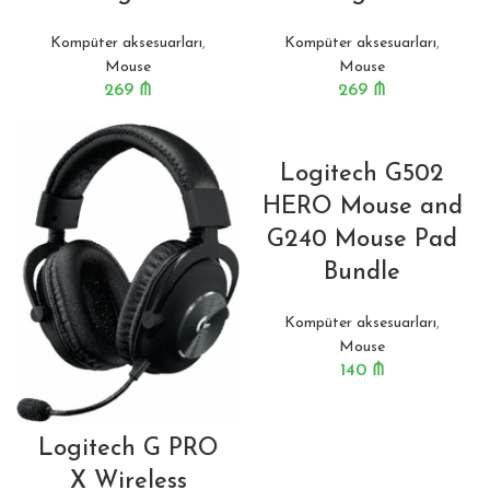
Kompüter aksesuarları
,
Kompüter aksesuarları
,
Mouse
Mouse
269
₼
269
₼
Logitech G502
HERO Mouse and
G240 Mouse Pad
Bundle
Kompüter aksesuarları
,
Mouse
140
₼
Logitech G PRO
X Wireless