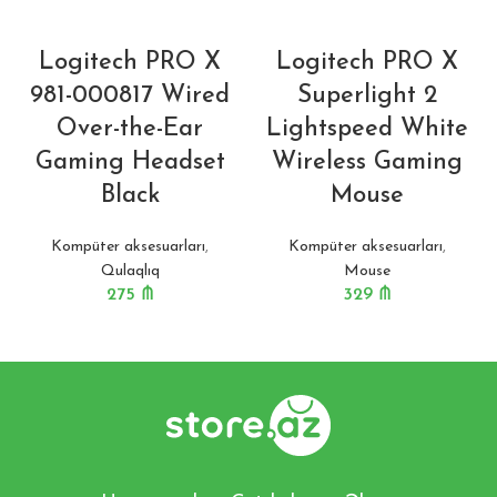
Logitech PRO X
Logitech PRO X
981-000817 Wired
Superlight 2
Over-the-Ear
Lightspeed White
Gaming Headset
Wireless Gaming
Black
Mouse
Kompüter aksesuarları
,
Kompüter aksesuarları
,
Qulaqlıq
Mouse
275
₼
329
₼