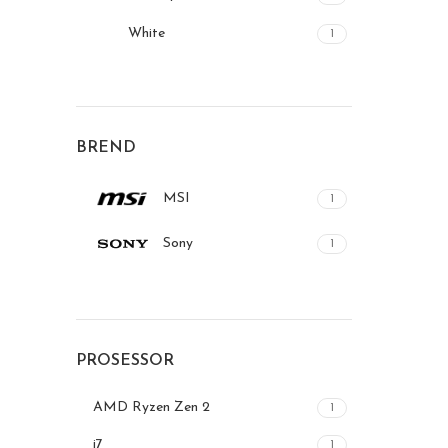
White
1
BREND
MSI
1
Sony
1
PROSESSOR
AMD Ryzen Zen 2
1
i7
1