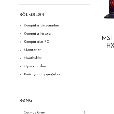
BÖLMƏLƏR
Kompüter aksesuarları
Kompüter hissələri
MSI 
Kompüterlər PC
HX
Monitorlar
Noutbuklar
Oyun cihazları
Xarici yaddaş qurğuları
RƏNG
Cosmos Gray
1