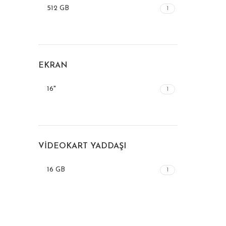
512 GB
1
EKRAN
16"
1
VIDEOKART YADDAŞI
16 GB
1