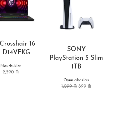
Crosshair 16
SONY
 D14VFKG
PlayStation 5 Slim
1TB
Noutbuklar
2,590
₼
Oyun cihazları
1,099
₼
899
₼