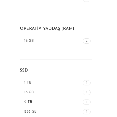
OPERATIV YADDAŞ (RAM)
16 GB
2
SSD
1 TB
1
16 GB
1
2 TB
1
256 GB
1