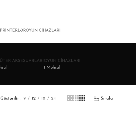
PRINTERLƏR
OYUN CIHAZLARI
ÜTER AKSESUARLARI
OYUN CIHAZLARI
hsul
1 Məhsul
Göstərilir
9
12
18
24
Sırala