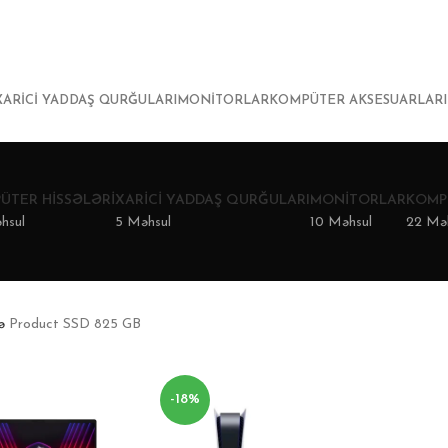
XARICI YADDAŞ QURĞULARI
MONITORLAR
KOMPÜTER AKSESUARLARI
ÜTER HISSƏLƏRI
XARICI YADDAŞ QURĞULARI
MONITORLAR
KOMP
hsul
5 Məhsul
10 Məhsul
22 Mə
fə
Product SSD
825 GB
-18%