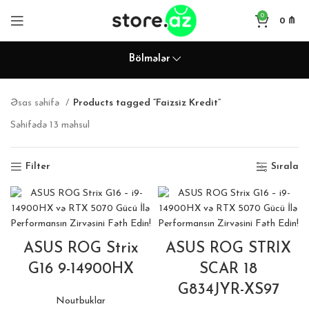
0
0
₼
Bölmələr
Əsas səhifə
Products tagged “Faizsiz Kredit”
Səhifədə 13 məhsul
Filter
Sırala
ASUS ROG Strix
ASUS ROG STRIX
G16 9-14900HX
SCAR 18
G834JYR-XS97
Noutbuklar