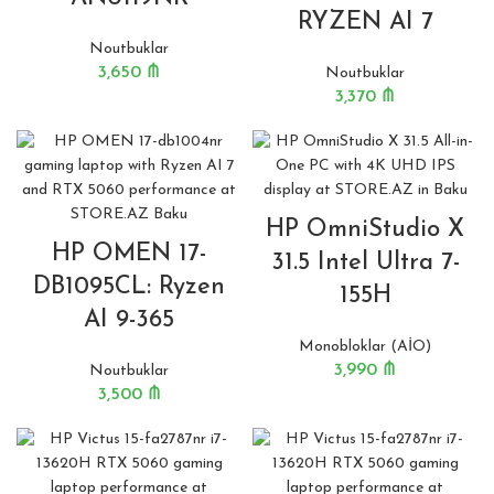
RYZEN AI 7
Noutbuklar
3,650
₼
Noutbuklar
3,370
₼
HP OmniStudio X
HP OMEN 17-
31.5 Intel Ultra 7-
DB1095CL: Ryzen
155H
AI 9-365
Monobloklar (AİO)
3,990
₼
Noutbuklar
3,500
₼