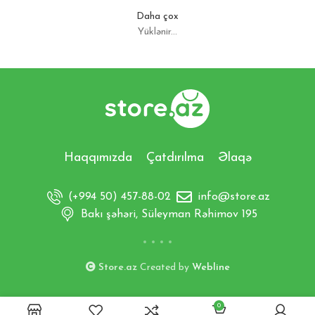
Daha çox
Yüklənir...
Haqqımızda
Çatdırılma
Əlaqə
(+994 50) 457-88-02
info@store.az
Bakı şəhəri, Süleyman Rəhimov 195
Store.az
Created by
Webline
0