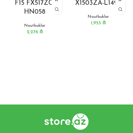
F15 FX517ZC-
X1503ZA-L1492
HN058
Noutbuklar
1,953
₼
Noutbuklar
2,276
₼