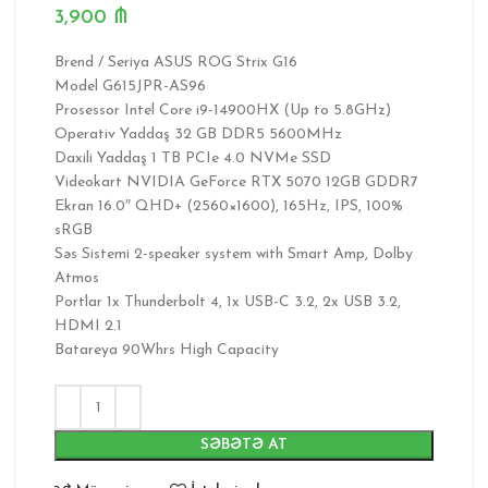
3,900
₼
Brend / Seriya ASUS ROG Strix G16
Model G615JPR-AS96
Prosessor Intel Core i9-14900HX (Up to 5.8GHz)
Operativ Yaddaş 32 GB DDR5 5600MHz
Daxili Yaddaş 1 TB PCIe 4.0 NVMe SSD
Videokart NVIDIA GeForce RTX 5070 12GB GDDR7
Ekran 16.0″ QHD+ (2560×1600), 165Hz, IPS, 100%
sRGB
Səs Sistemi 2-speaker system with Smart Amp, Dolby
Atmos
Portlar 1x Thunderbolt 4, 1x USB-C 3.2, 2x USB 3.2,
HDMI 2.1
Batareya 90Whrs High Capacity
SƏBƏTƏ AT