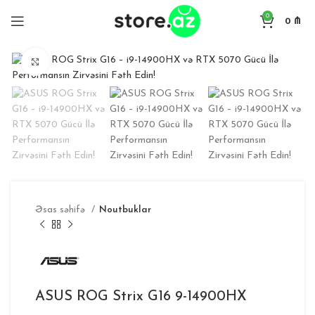
0
0
₼
Böyütmək
Əsas səhifə
Noutbuklar
ASUS ROG Strix G16 9-14900HX