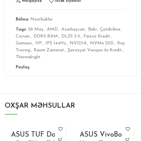
Müqayisə
İstək siyahısı
Bölmə:
Noutbuklar
Tags:
28 May
,
AMD
,
Azərbaycan
,
Bakı
,
Çatdırılma
,
Corsair
,
DDR5 RAM
,
DLSS 3.5
,
Faizsiz Kredit
,
Gameon
,
HP
,
IPS 144Hz
,
NVIDIA
,
NVMe SSD
,
Ray
Tracing
,
Rəsmi Zəmanət
,
Şəxsiyyət Vəsiqəsi ilə Kredit
,
Thermalright
Paylaş:
OXŞAR MƏHSULLAR
ASUS TUF Dash
ASUS VivoBook