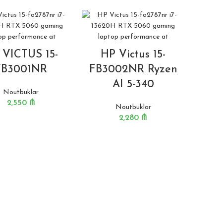
 VICTUS 15-
HP Victus 15-
FB3001NR
FB3002NR Ryzen
AI 5-340
Noutbuklar
2,550
₼
Noutbuklar
2,280
₼