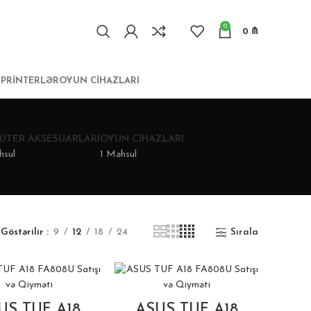
0
0
₼
I
PRINTERLƏR
OYUN CIHAZLARI
ÜTER AKSESUARLARI
OYUN CIHAZLARI
hsul
1 Məhsul
Göstərilir
9
12
18
24
Sırala
US TUF A18
ASUS TUF A18