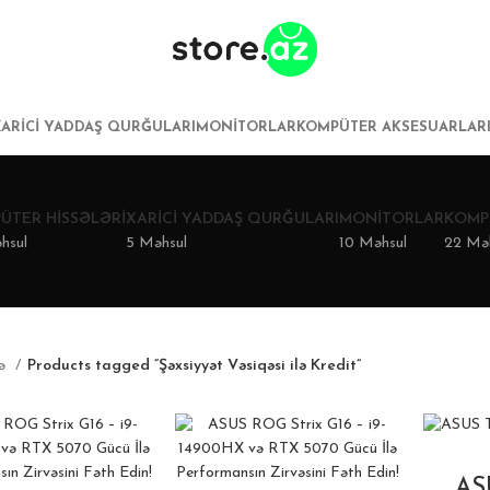
XARICI YADDAŞ QURĞULARI
MONITORLAR
KOMPÜTER AKSESUARLAR
ÜTER HISSƏLƏRI
XARICI YADDAŞ QURĞULARI
MONITORLAR
KOMP
hsul
5 Məhsul
10 Məhsul
22 Mə
fə
Products tagged “Şəxsiyyət Vəsiqəsi ilə Kredit”
AS