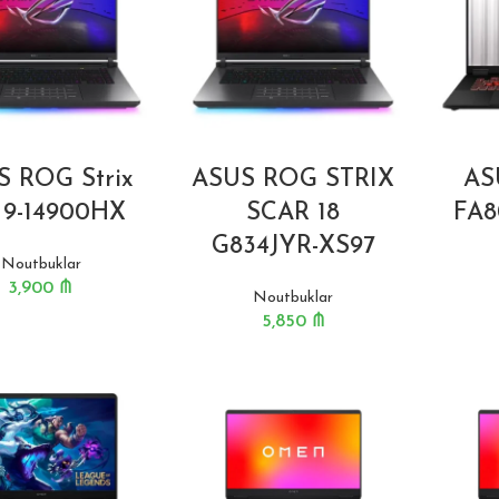
S ROG Strix
ASUS ROG STRIX
AS
 9-14900HX
SCAR 18
FA8
G834JYR-XS97
Noutbuklar
3,900
₼
Noutbuklar
5,850
₼