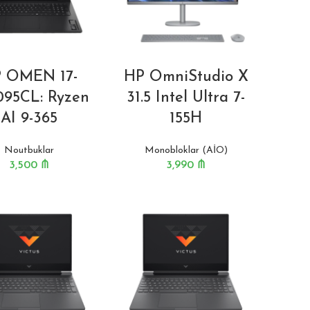
 OMEN 17-
HP OmniStudio X
095CL: Ryzen
31.5 Intel Ultra 7-
AI 9-365
155H
Noutbuklar
Monobloklar (AİO)
3,500
₼
3,990
₼