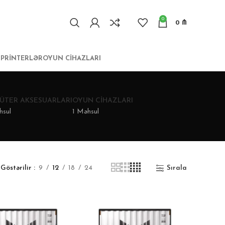
0
0
₼
I
PRINTERLƏR
OYUN CIHAZLARI
ÜTER AKSESUARLARI
OYUN CIHAZLARI
hsul
1 Məhsul
Göstərilir
9
12
18
24
Sırala