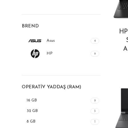
BREND
HP
Asus
4
A
HP
9
OPERATIV YADDAŞ (RAM)
16 GB
9
32 GB
3
8 GB
1