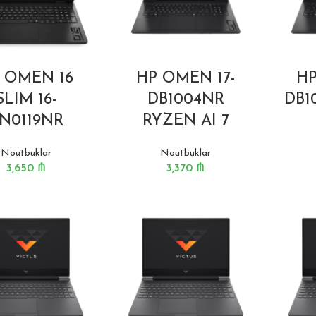
 OMEN 16
HP OMEN 17-
HP
SLIM 16-
DB1004NR
DB1
N0119NR
RYZEN AI 7
Noutbuklar
Noutbuklar
3,650
₼
3,370
₼