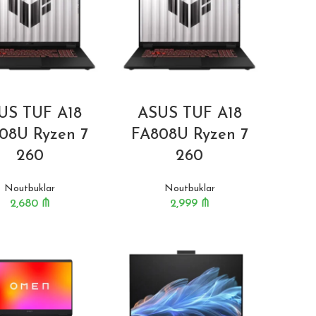
US TUF A18
ASUS TUF A18
08U Ryzen 7
FA808U Ryzen 7
260
260
Noutbuklar
Noutbuklar
2,680
₼
2,999
₼