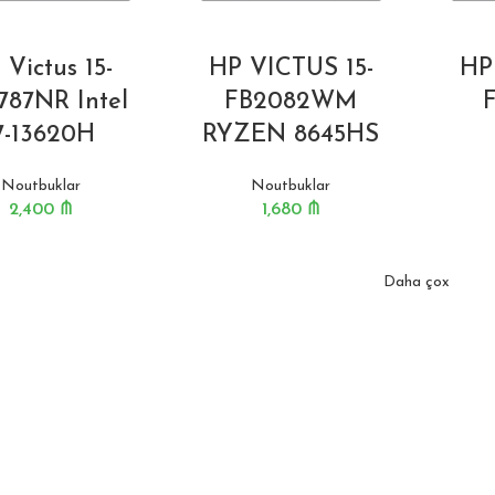
 Victus 15-
HP VICTUS 15-
HP
787NR Intel
FB2082WM
7-13620H
RYZEN 8645HS
Noutbuklar
Noutbuklar
2,400
₼
1,680
₼
Daha çox