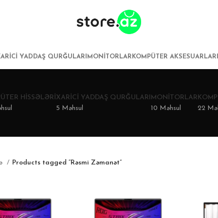
XARICI YADDAŞ QURĞULARI
MONITORLAR
KOMPÜTER AKSESUARLAR
ÜTER HISSƏLƏRI
XARICI YADDAŞ QURĞULARI
MONITORLAR
KOMP
hsul
5 Məhsul
10 Məhsul
22 Mə
fə
Products tagged “Rəsmi Zəmanət”