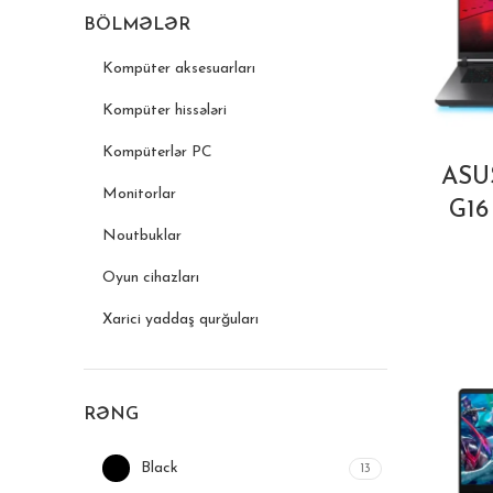
BÖLMƏLƏR
Kompüter aksesuarları
Kompüter hissələri
Kompüterlər PC
ASU
Monitorlar
G16
Noutbuklar
Oyun cihazları
Xarici yaddaş qurğuları
RƏNG
Black
13