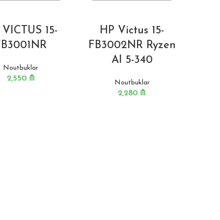
 VICTUS 15-
HP Victus 15-
FB3001NR
FB3002NR Ryzen
AI 5-340
Noutbuklar
2,550
₼
Noutbuklar
2,280
₼