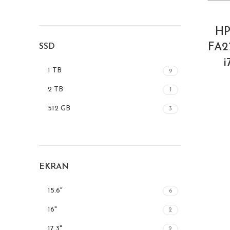
HP
FA2
SSD
i
1 TB
9
2 TB
1
512 GB
3
EKRAN
15.6"
6
16"
2
17.3"
2