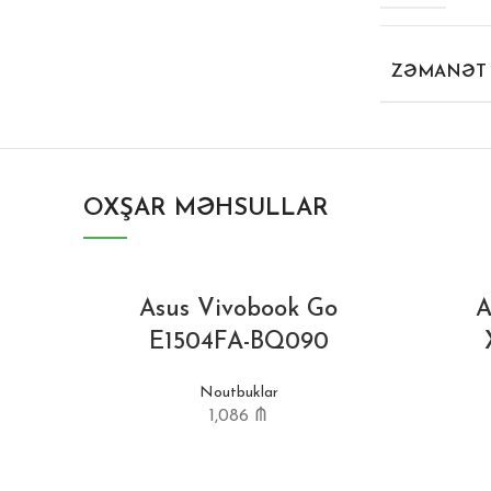
ZƏMANƏT
OXŞAR MƏHSULLAR
Asus Vivobook Go
A
E1504FA-BQ090
Noutbuklar
1,086
₼