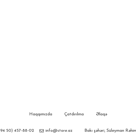
Haqqımızda
Çatdırılma
Əlaqə
994 50) 457-88-02
info@store.az
Bakı şəhəri, Süleyman Rəhi