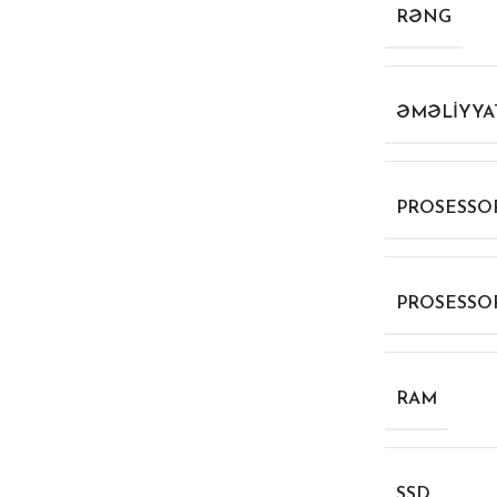
RƏNG
ƏMƏLIYYAT
PROSESSO
PROSESSO
RAM
SSD