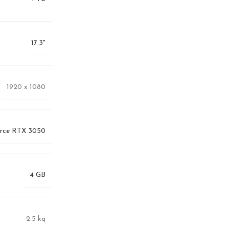
17.3"
1920 x 1080
rce RTX 3050
4 GB
2.5 kq