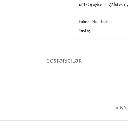
Müqayisə
İstək si
Bölmə:
Noutbuklar
Paylaş:
GÖSTƏRICILƏR
90NR0