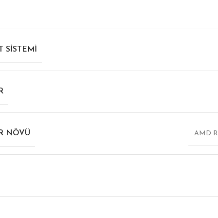
 SISTEMI
R
R NÖVÜ
AMD Ry