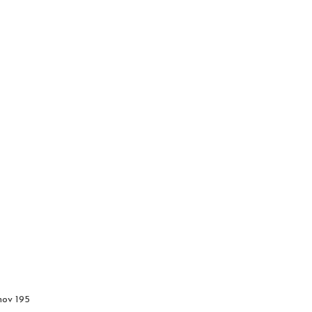
AS
mov 195