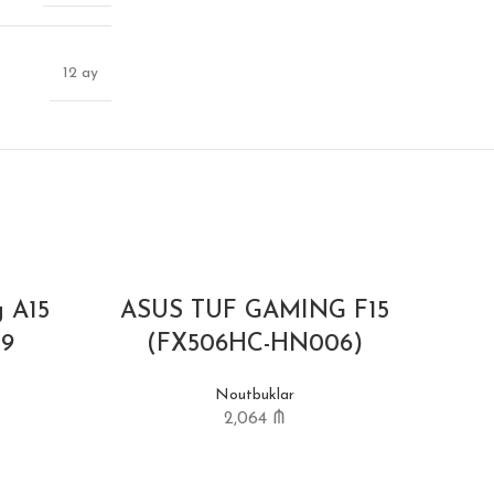
12 ay
BITIB
 A15
ASUS TUF GAMING F15
9
(FX506HC-HN006)
Noutbuklar
2,064
₼