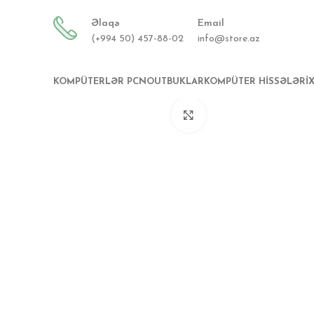
Əlaqə
Email
(+994 50) 457-88-02
info@store.az
KOMPÜTERLƏR PC
NOUTBUKLAR
KOMPÜTER HISSƏLƏRI
Böyütmək