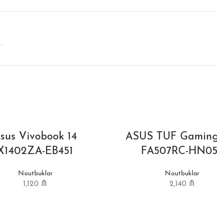
sus Vivobook 14
ASUS TUF Gaming
X1402ZA-EB451
FA507RC-HN05
Noutbuklar
Noutbuklar
1,120
₼
2,140
₼