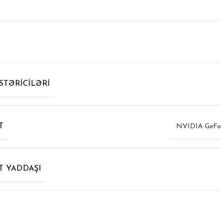
TƏRICILƏRI
T
NVIDIA GeFo
T YADDAŞI