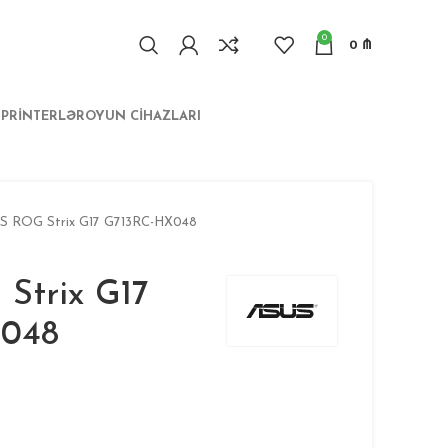
0
0
₼
I
PRINTERLƏR
OYUN CIHAZLARI
S ROG Strix G17 G713RC-HX048
Strix G17
X048