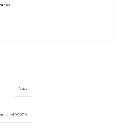
yahısı
Asus
8F4-M00270