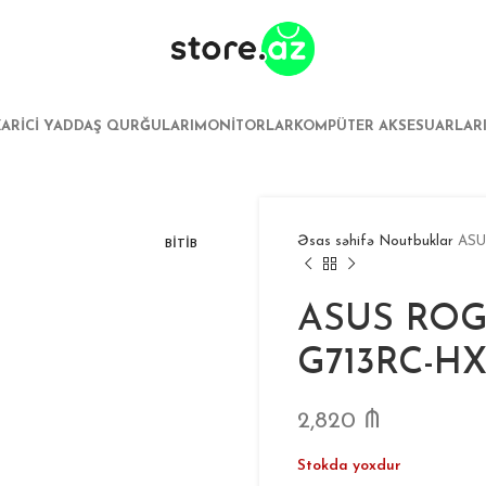
XARICI YADDAŞ QURĞULARI
MONITORLAR
KOMPÜTER AKSESUARLAR
Əsas səhifə
Noutbuklar
ASU
BITIB
ASUS ROG 
G713RC-H
2,820
₼
Stokda yoxdur