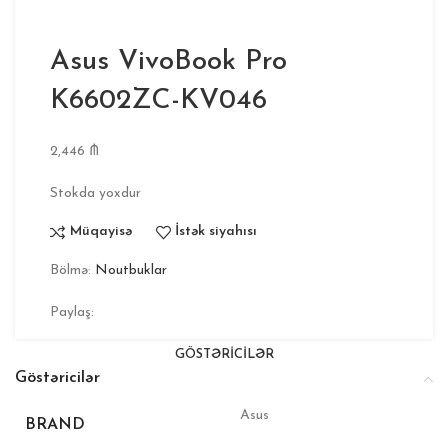
0
₼
Asus VivoBook Pro
K6602ZC-KV046
2,446
₼
Stokda yoxdur
Müqayisə
İstək siyahısı
Bölmə:
Noutbuklar
Paylaş:
GÖSTƏRICILƏR
Göstəricilər
Asus
BRAND