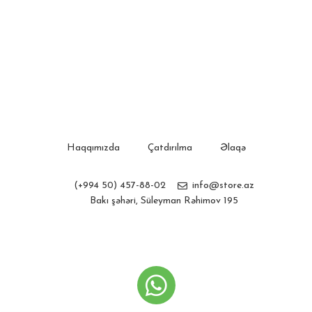
Haqqımızda
Çatdırılma
Əlaqə
(+994 50) 457-88-02
info@store.az
Bakı şəhəri, Süleyman Rəhimov 195
Store.az
Created by
Webline