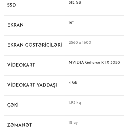
512 GB
SSD
16"
EKRAN
2560 x 1600
EKRAN GÖSTƏRICILƏRI
NVIDIA GeForce RTX 3050
VIDEOKART
4 GB
VIDEOKART YADDAŞI
1.93 kq
ÇƏKI
12 ay
ZƏMANƏT