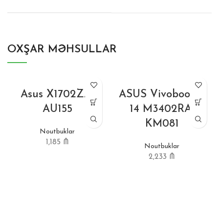
OXŞAR MƏHSULLAR
Asus X1702ZA-
ASUS Vivobook S
AU155
14 M3402RA-
KM081
Noutbuklar
1,185
₼
Noutbuklar
2,233
₼