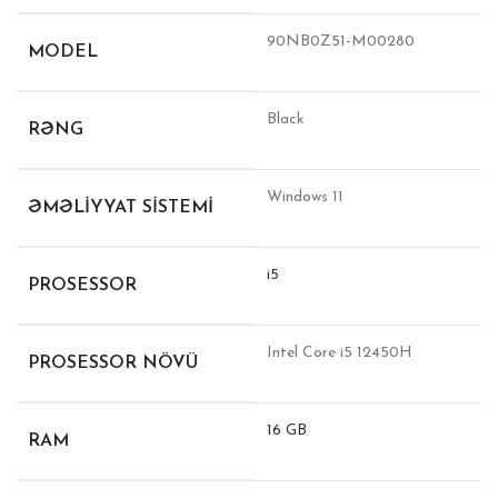
90NB0Z51-M00280
MODEL
Black
RƏNG
Windows 11
ƏMƏLIYYAT SISTEMI
i5
PROSESSOR
Intel Core i5 12450H
PROSESSOR NÖVÜ
16 GB
RAM