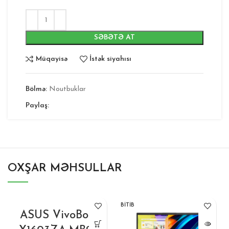
SƏBƏTƏ AT
Müqayisə
İstək siyahısı
Bölmə:
Noutbuklar
Paylaş:
OXŞAR MƏHSULLAR
BITIB
ASUS VivoBook