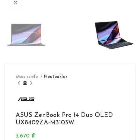
Böyütmək
Əsas səhifə
Noutbuklar
ASUS ZenBook Pro 14 Duo OLED
UX8402ZA-M3103W
3,670
₼