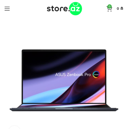
0
0
₼