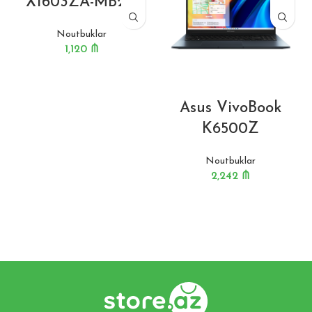
X1603ZA-MB211
Noutbuklar
1,120
₼
Asus VivoBook
K6500Z
Noutbuklar
2,242
₼