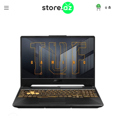
0
0
₼