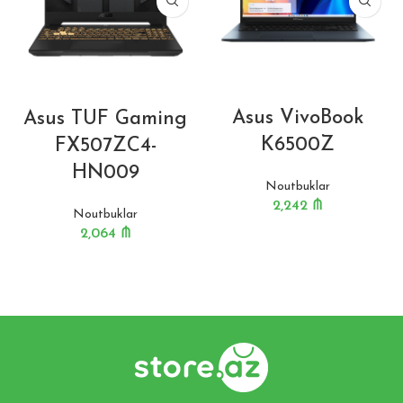
Asus VivoBook
Asus TUF Gaming
K6500Z
FX507ZC4-
HN009
Noutbuklar
2,242
₼
Noutbuklar
2,064
₼