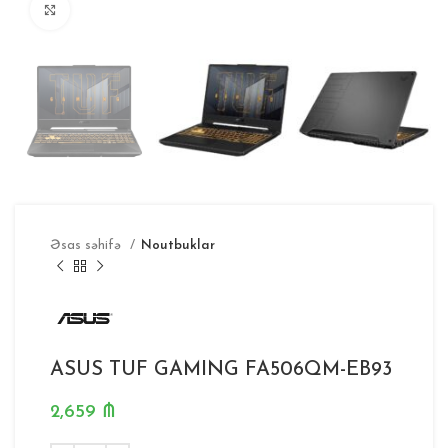
Böyütmək
Əsas səhifə
Noutbuklar
ASUS TUF GAMING FA506QM-EB93
2,659
₼