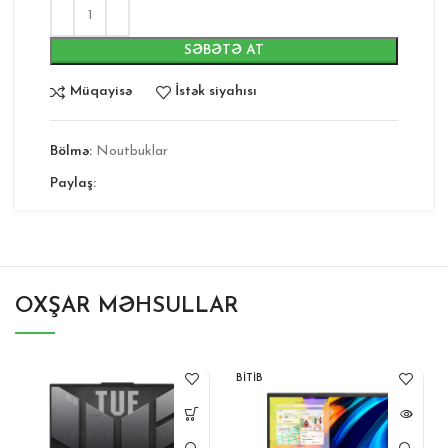
SƏBƏTƏ AT
Müqayisə
İstək siyahısı
Bölmə:
Noutbuklar
Paylaş:
OXŞAR MƏHSULLAR
BITIB