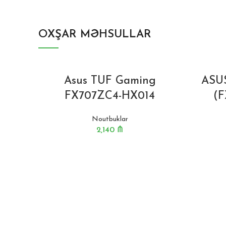
OXŞAR MƏHSULLAR
BITIB
Asus TUF Gaming
ASU
FX707ZC4-HX014
(
Noutbuklar
2,140
₼