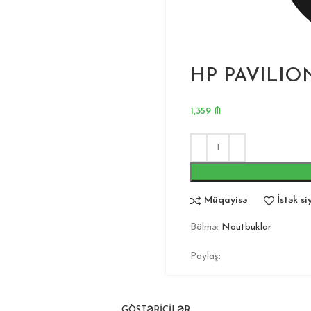
HP PAVILIO
1,359
₼
Müqayisə
İstək si
Bölmə:
Noutbuklar
Paylaş:
GÖSTƏRICILƏR