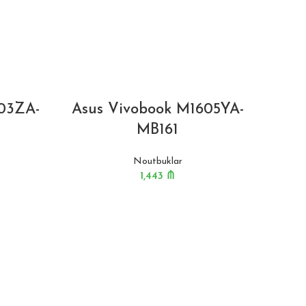
03ZA-
Asus Vivobook M1605YA-
MB161
Noutbuklar
1,443
₼
Asu