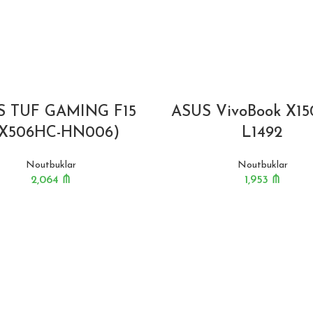
S TUF GAMING F15
ASUS VivoBook X15
FX506HC-HN006)
L1492
Noutbuklar
Noutbuklar
2,064
₼
1,953
₼