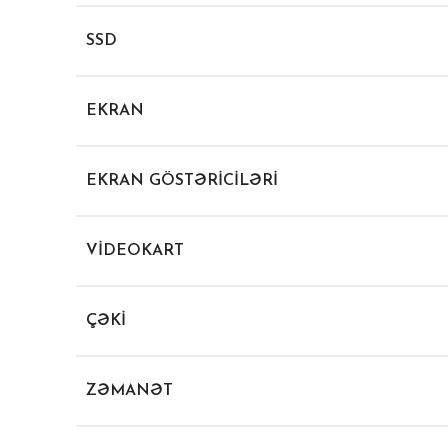
SSD
EKRAN
EKRAN GÖSTƏRICILƏRI
VIDEOKART
ÇƏKI
ZƏMANƏT