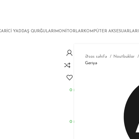
XARICI YADDAŞ QURĞULARI
MONITORLAR
KOMPÜTER AKSESUARLARI
Əsas səhifə
Noutbuklar
Geriyə
0
₼
0
₼