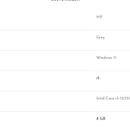
HP
Grey
Windows 11
i5
Intel Core i5-1235
8 GB