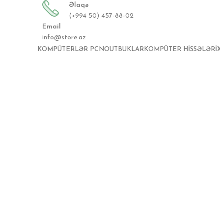
Əlaqə
(+994 50) 457-88-02
Email
info@store.az
KOMPÜTERLƏR PC
NOUTBUKLAR
KOMPÜTER HISSƏLƏRI
Böyütmək