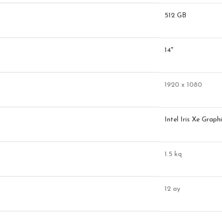
512 GB
14"
1920 x 1080
Intel Iris Xe Graph
1.5 kq
12 ay