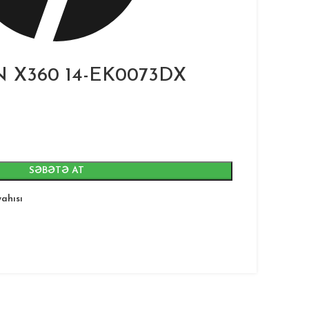
N X360 14-EK0073DX
SƏBƏTƏ AT
yahısı