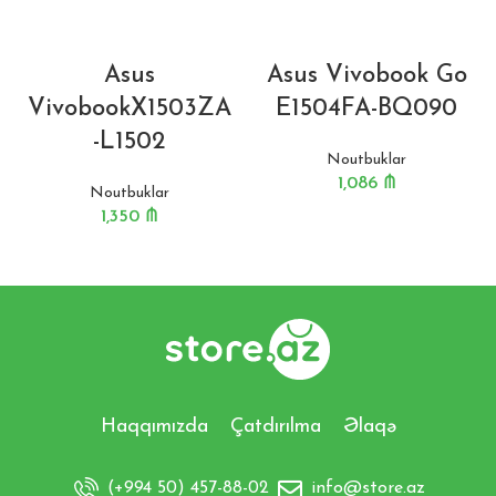
Asus
Asus Vivobook Go
VivobookX1503ZA
E1504FA-BQ090
-L1502
Noutbuklar
1,086
₼
Noutbuklar
1,350
₼
Haqqımızda
Çatdırılma
Əlaqə
(+994 50) 457-88-02
info@store.az