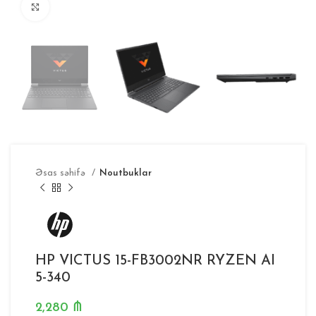
Böyütmək
Əsas səhifə
Noutbuklar
HP VICTUS 15-FB3002NR RYZEN AI
5-340
2,280
₼