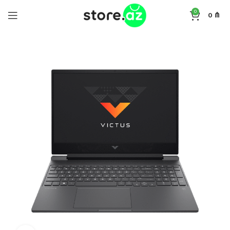
0
0
₼