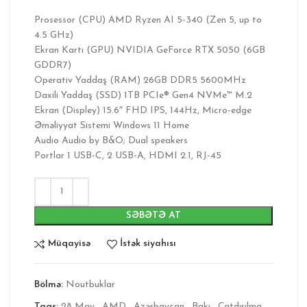
Prosessor (CPU) AMD Ryzen AI 5-340 (Zen 5, up to
4.5 GHz)
Ekran Kartı (GPU) NVIDIA GeForce RTX 5050 (6GB
GDDR7)
Operativ Yaddaş (RAM) 26GB DDR5 5600MHz
Daxili Yaddaş (SSD) 1TB PCIe® Gen4 NVMe™ M.2
Ekran (Displey) 15.6″ FHD IPS, 144Hz, Micro-edge
Əməliyyat Sistemi Windows 11 Home
Audio Audio by B&O; Dual speakers
Portlar 1 USB-C, 2 USB-A, HDMI 2.1, RJ-45
SƏBƏTƏ AT
Müqayisə
İstək siyahısı
Bölmə:
Noutbuklar
Tags:
28 May
,
AMD
,
Azərbaycan
,
Bakı
,
Çatdırılma
,