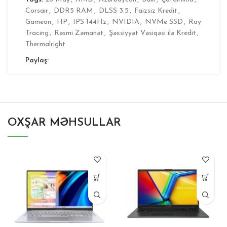
Corsair
,
DDR5 RAM
,
DLSS 3.5
,
Faizsiz Kredit
,
Gameon
,
HP
,
IPS 144Hz
,
NVIDIA
,
NVMe SSD
,
Ray
Tracing
,
Rəsmi Zəmanət
,
Şəxsiyyət Vəsiqəsi ilə Kredit
,
Thermalright
Paylaş:
OXŞAR MƏHSULLAR